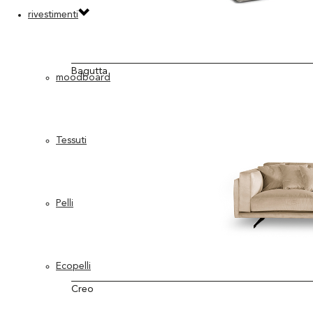
rivestimenti
Bagutta
moodboard
Tessuti
Pelli
Ecopelli
Creo