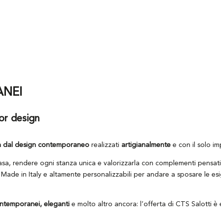
ANEI
ior design
ità dal design contemporaneo
realizzati
artigianalmente
e con il solo im
sa, rendere ogni stanza unica e valorizzarla con complementi pensati 
ne Made in Italy e altamente personalizzabili per andare a sposare le e
contemporanei, eleganti
e molto altro ancora: l’offerta di CTS Salotti 