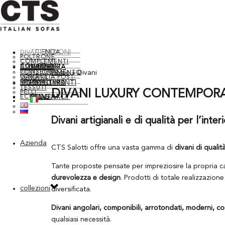
AZIENDA
COLLEZIONI
DIVANI
POLTRONE
COMPLEMENTI
SU MISURA
SERVIZI
COLLEZIONI STORICHE
CONSULENZA D’ARREDO
Home
»
Divani
CONSEGNA E POSIZIONAMENTO
GARANZIA POST-VENDITA
RIVESTIMENTI
RINNOVO IMBOTTITURA
MOODBOARD
TESSUTI
DIVANI LUXURY CONTEMPOR
PELLI
CONTRACT
NEWS
BLOG
CONTATTI
ECOPELLI
Divani artigianali e di qualità per l’inter
Azienda
CTS Salotti offre una vasta gamma di
divani di qual
Tante proposte pensate per impreziosire la propria ca
durevolezza e design
. Prodotti di totale realizzazio
collezioni
diversificata.
Divani angolari, componibili, arrotondati, moderni, 
qualsiasi necessità.