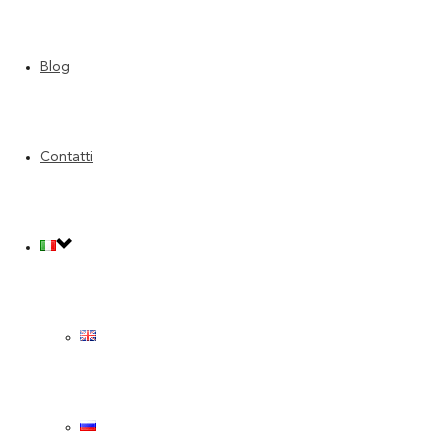
Blog
Derby_18
Contatti
Derby_21