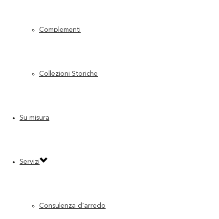
Derby_10
Complementi
Collezioni Storiche
Derby_12
Su misura
Servizi
Consulenza d’arredo
Derby_13