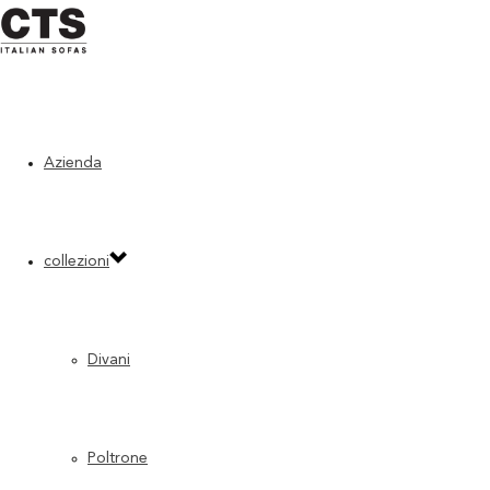
Azienda
Home
»
Pelle
PELLE
collezioni
Le nostre raccomandazioni per il
lavaggio e la pulitura dei tessuti
.
Categoria base fiore – Derby
Divani
Poltrone