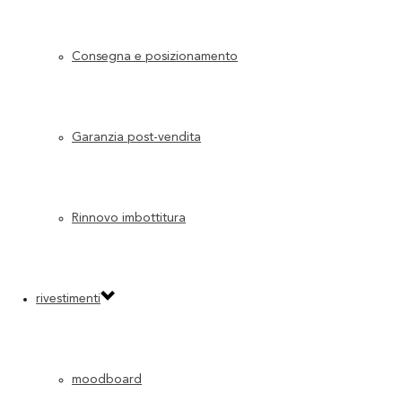
Consegna e posizionamento
Garanzia post-vendita
Derby_14
Rinnovo imbottitura
rivestimenti
Derby_15
moodboard