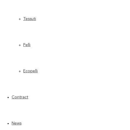
Tessuti
Pelli
Derby_16
Ecopelli
Contract
Derby_17
News