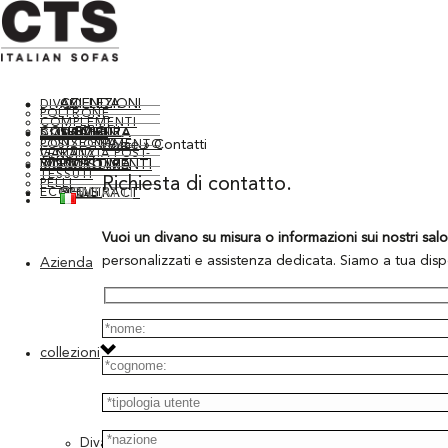
AZIENDA
COLLEZIONI
DIVANI
POLTRONE
COMPLEMENTI
SU MISURA
SERVIZI
COLLEZIONI STORICHE
CONSULENZA D’ARREDO
Home
»
Contatti
CONSEGNA E POSIZIONAMENTO
GARANZIA POST-VENDITA
RIVESTIMENTI
RINNOVO IMBOTTITURA
MOODBOARD
TESSUTI
Richiesta di contatto.
PELLI
CONTRACT
NEWS
BLOG
CONTATTI
ECOPELLI
Vuoi un divano su misura o informazioni sui nostri salo
personalizzati e assistenza dedicata. Siamo a tua dis
Azienda
collezioni
Divani