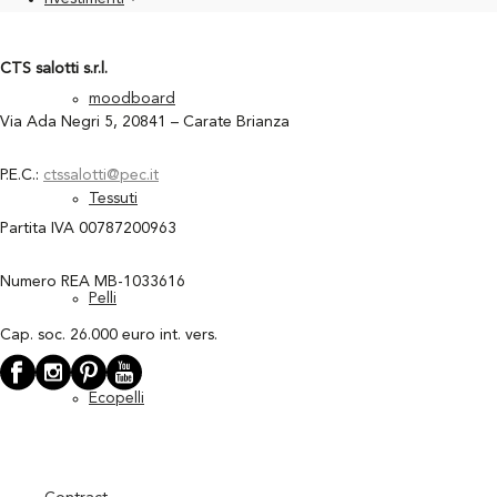
CTS salotti s.r.l.
moodboard
Via Ada Negri 5, 20841 – Carate Brianza
P.E.C.:
ctssalotti@pec.it
Tessuti
Partita IVA 00787200963
Numero REA MB-1033616
Pelli
Cap. soc. 26.000 euro int. vers.
Ecopelli