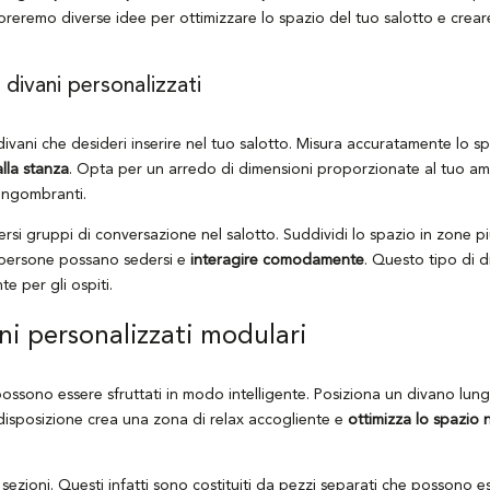
loreremo diverse idee per ottimizzare lo spazio del tuo salotto e crea
 divani personalizzati
divani che desideri inserire nel tuo salotto. Misura accuratamente lo s
lla stanza
. Opta per un arredo di dimensioni proporzionate al tuo am
 ingombranti.
rsi gruppi di conversazione nel salotto. Suddividi lo spazio in zone pi
e persone possano sedersi e
interagire comodamente
. Questo tipo di d
e per gli ospiti.
ani personalizzati modulari
possono essere sfruttati in modo intelligente. Posiziona un divano lun
disposizione crea una zona di relax accogliente e
ottimizza lo spazio 
sezioni. Questi infatti sono costituiti da pezzi separati che possono 