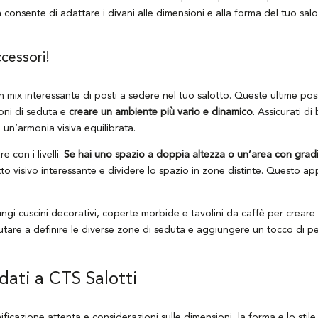
tà consente di adattare i divani alle dimensioni e alla forma del tuo sal
ccessori!
n mix interessante di posti a sedere nel tuo salotto. Queste ultime po
ioni di seduta e
creare un ambiente più vario e dinamico
. Assicurati di 
un’armonia visiva equilibrata.
 con i livelli.
Se hai uno spazio a doppia altezza o un’area con gradi
fetto visivo interessante e dividere lo spazio in zone distinte. Questo a
ngi cuscini decorativi, coperte morbide e tavolini da caffè per crear
utare a definire le diverse zone di seduta e aggiungere un tocco di pe
idati a CTS Salotti
ficazione attenta e considerazioni sulle dimensioni, la forma e lo stile 