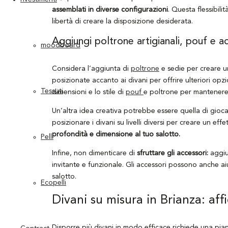
assemblati in diverse configurazioni
. Questa flessibili
libertà di creare la disposizione desiderata.
Aggiungi poltrone artigianali, pouf e a
moodboard
Considera l’aggiunta di
poltrone
e sedie per creare u
posizionate accanto ai divani per offrire ulteriori opz
Tessuti
dimensioni e lo stile di
pouf
e poltrone per mantenere 
Un’altra idea creativa potrebbe essere quella di giocare
posizionare i divani su livelli diversi per creare un ef
profondità e dimensione al tuo salotto.
Pelli
Infine, non dimenticare di
sfruttare gli accessori:
aggiu
invitante e funzionale. Gli accessori possono anche ai
salotto.
Ecopelli
Divani su misura in Brianza: aff
Disporre più divani in modo efficace richiede una piani