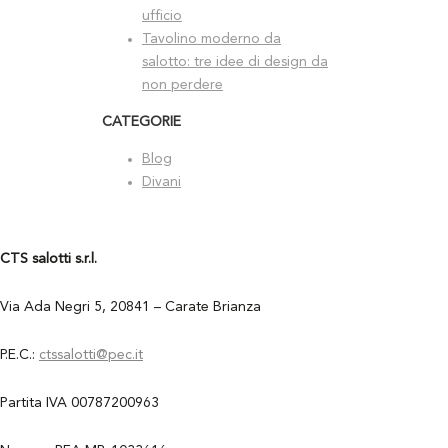
ufficio
Tavolino moderno da
salotto: tre idee di design da
non perdere
CATEGORIE
Blog
Divani
CTS salotti s.r.l.
Via Ada Negri 5, 20841 – Carate Brianza
P.E.C.:
ctssalotti@pec.it
Partita IVA 00787200963