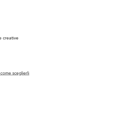
e creative
ome sceglierli