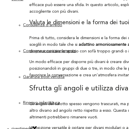
efficace può essere una sfida. In questo articolo, esp
accogliente con più divani.
Valuta le dimensioni e la forma dei tuoi
Consulenza d’arredo
Prima di tutto, considera le dimensioni e la forma dei 
sceglili in modo tale che si
adattino armoniosamente a
Consegna e posizionamento
di sovraccaricare lo spazio con sofà troppo grandi o
Un modo efficace per disporre più divani è creare dive
posizionandoli in gruppi di due o tre, in modo che l
favorisce la conversazione e crea un’atmosfera invitant
Garanzia post-vendita
Sfrutta gli angoli e utilizza div
Rinnovo imbottitura
Gli angoli del salotto spesso vengono trascurati, ma 
altro divano ad angolo retto rispetto a esso. Questa 
altrimenti potrebbero rimanere vuoti.
Un’opzione versatile è optare per divani modulari o a 
rivestimenti