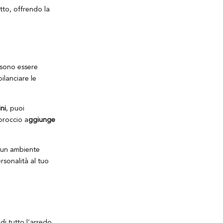
otto, offrendo la
ssono essere
bilanciare le
ni
, puoi
pproccio a
ggiunge
e un ambiente
rsonalità al tuo
di tutto l’arredo