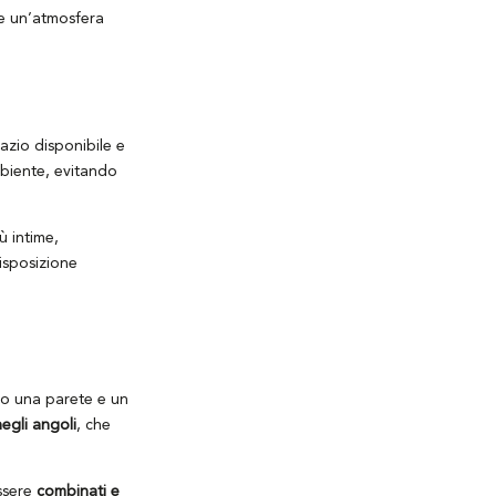
re un’atmosfera
pazio disponibile e
biente, evitando
ù intime,
isposizione
go una parete e un
negli angoli
, che
essere
combinati e