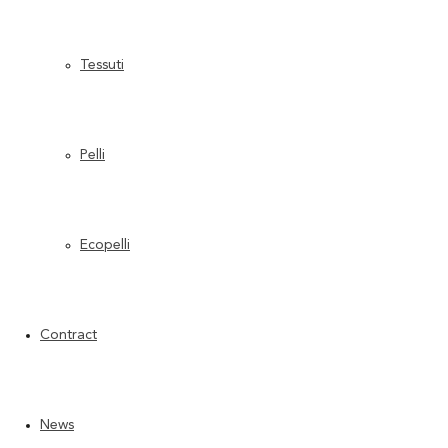
8 Luglio 2025
Leggi di più
Tessuti
0
Pelli
Ecopelli
Contract
News