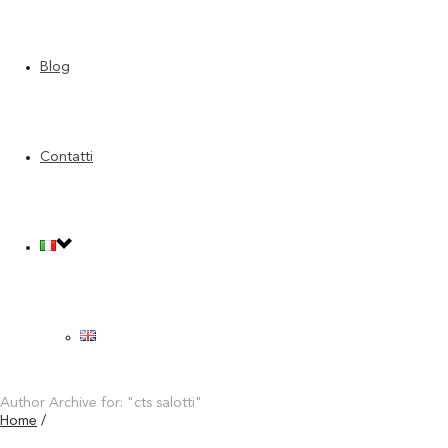
Blog
Portaoggetti per divano: l’idea
salvaspazio per il tuo salotto moderno
Contatti
20 Gennaio 2025
Nell’arredamento moderno ogni elemento del salotto ha un ruolo
importante, sia dal punto di vista estetico che funzionale. Tra i
dettagli che possono fare la differenza, il portaoggetti per [...]
Leggi di più
43
Author Archive for: "cts salotti"
Home
/