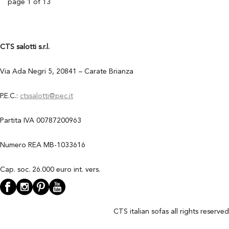
page
1
of
13
CTS salotti s.r.l.
Via Ada Negri 5, 20841 – Carate Brianza
P.E.C.:
ctssalotti@pec.it
Partita IVA 00787200963
Numero REA MB-1033616
Cap. soc. 26.000 euro int. vers.
CTS italian sofas all rights reserved