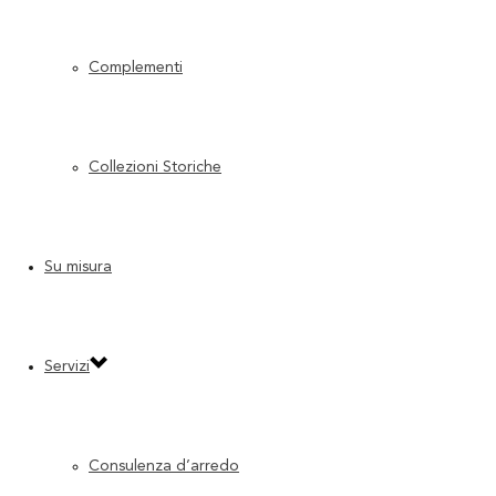
Complementi
Contour
Collezioni Storiche
19 Agosto 2025
Leggi di più
Su misura
0
Eclipse
Servizi
19 Agosto 2025
Leggi di più
0
Consulenza d’arredo
Terrae