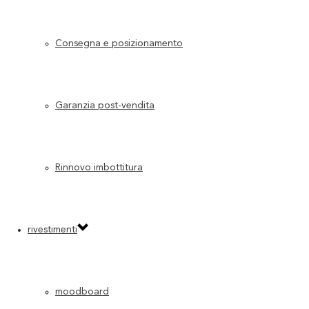
9 Luglio 2025
Consegna e posizionamento
Leggi di più
0
Glacies
Garanzia post-vendita
9 Luglio 2025
Leggi di più
0
Rinnovo imbottitura
Aurum
rivestimenti
8 Luglio 2025
Leggi di più
0
moodboard
Acquae