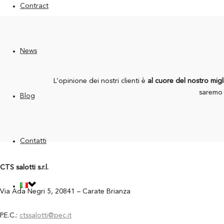
Contract
News
L’opinione dei nostri clienti è
al cuore del nostro mig
saremo 
Blog
Contatti
CTS salotti s.r.l.
Via Ada Negri 5, 20841 – Carate Brianza
P.E.C.:
ctssalotti@pec.it