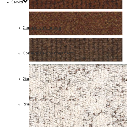
Servizi
Consulenza d’arredo
Consegna e posizionamento
Garanzia post-vendita
Rinnovo imbottitura