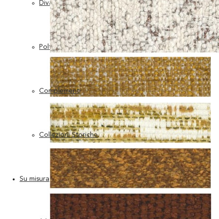
Divani
Poltrone
Complementi
Collezioni Storiche
Su misura