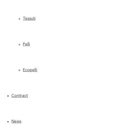
componibile
unico e dall’elevato valore d’arredo.
*IL PRODOTTO PUO’ ESSERE PERSONALIZZATO O REALIZZATO SU MISURA
Tessuti
SCHEDA TECNICA PDF
SCHEDA TECNICA PDF
Pelli
Ecopelli
Contract
News