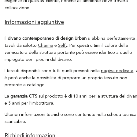
esigenze di qualsiasi cliente, nonché all’ambiente dove troverà
collocazione
Informazioni aggiuntive
Il
divano contemporaneo di design Urban
si abbina perfettamente 
tavoli da salotto
Charme
e
Selfy
. Per questi ultimi il colore della
verniciatura della struttura portante può essere identico a quello
impiegato per i piedini del divano.
I tessuti disponibili sono tutti quelli presenti nella
pagina dedicata
, 
è però anche la possibilità di proporre un proprio tessuto non
presente a catalogo.
La
garanzia CTS
sul prodotto è di 10 anni per la struttura del diva
e 5 anni per l’imbottitura.
Ulteriori informazioni tecniche sono contenute nella scheda tecnica
scaricabile.
Richiedi informazioni