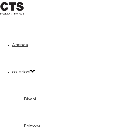
Home
»
Divani
»
Urban
Azienda
collezioni
Divani
Poltrone