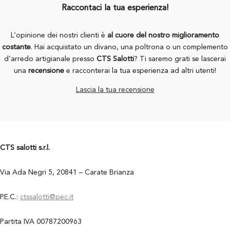
Raccontaci la tua esperienza!
L’opinione dei nostri clienti è
al cuore del nostro miglioramento
costante
. Hai acquistato un divano, una poltrona o un complemento
d’arredo artigianale presso
CTS Salotti
? Ti saremo grati se lascerai
una
recensione
e racconterai la tua esperienza ad altri utenti!
Lascia la tua recensione
CTS salotti s.r.l.
Via Ada Negri 5, 20841 – Carate Brianza
P.E.C.:
ctssalotti@pec.it
Partita IVA 00787200963