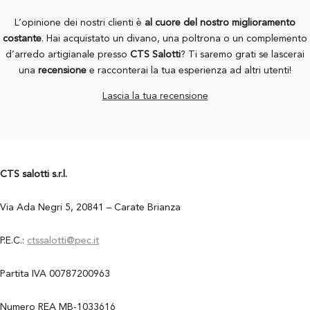
L’opinione dei nostri clienti è
al cuore del nostro miglioramento
costante
. Hai acquistato un divano, una poltrona o un complemento
d’arredo artigianale presso
CTS Salotti
? Ti saremo grati se lascerai
una
recensione
e racconterai la tua esperienza ad altri utenti!
Lascia la tua recensione
CTS salotti s.r.l.
Via Ada Negri 5, 20841 – Carate Brianza
P.E.C.:
ctssalotti@pec.it
Partita IVA 00787200963
Numero REA MB-1033616