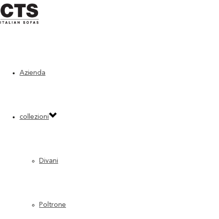
Home
»
Collezioni Storiche
»
Easy
Azienda
collezioni
Divani
Poltrone