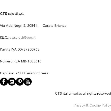
CTS salotti s.r.l.
Via Ada Negri 5, 20841 — Carate Brianza
P.E.C.:
ctssalotti@pec.it
Partita IVA 00787200963
Numero REA MB-1033616
Cap. soc. 26.000 euro int. vers.
CTS italian sofas all rights reserved
Privacy & Cookie Policy