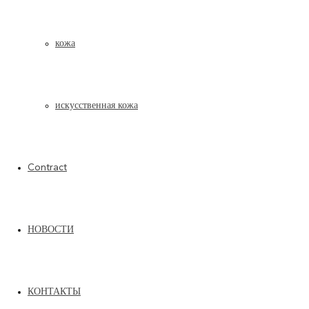
SPACE
кожа
дизайн Marconato&Zappa
Space – это система с просторной глубиной дивана и
широкой гаммой композиционных решений. Мягкий и
искусственная кожа
гостеприимный дизайн, характеризующийся необычайной
эстетикой задней стороны дивана, ее линейности и
рациональности.
Contract
ДАННАЯ МОДЕЛЬ МОЖЕТ БЫТЬ ВЫПОЛНЕНА ПОД ЗАКАЗ С УЧЕТОМ
РАЗМЕРОВ КЛИЕНТА
НОВОСТИ
ТЕХНИЧЕСКИЙ ЛИСТ PDF
ТЕХНИЧЕСКИЙ ЛИСТ PDF
КОНТАКТЫ