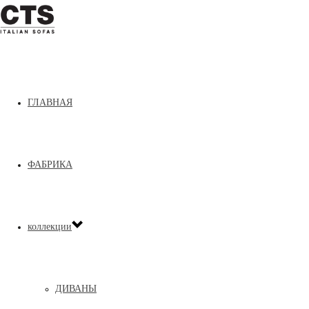
Home
»
ДИВАНЫ
»
Andy
ГЛАВНАЯ
ФАБРИКА
коллекции
ДИВАНЫ